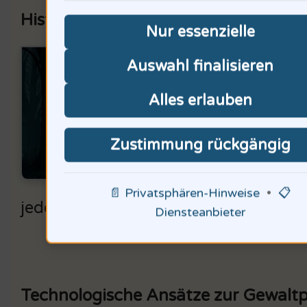
Historische Perspektiven auf Gewal
Nur essenzielle
Hist
Auswahl finalisieren
Jahr
Alles erlauben
akze
Zustimmung rückgängig
Umde
65% 
📄 Privatsphären-Hinweise
•
📋
jeden Bildungsbereich integriert we
Diensteanbieter
Technologische Ansätze zur Gewalt