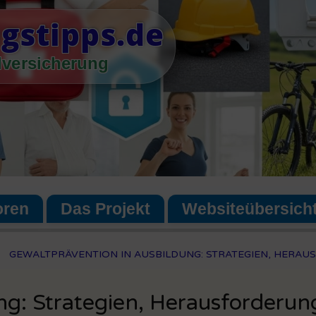
gstipps.de
lversicherung
oren
Das Projekt
Websiteübersich
GEWALTPRÄVENTION IN AUSBILDUNG: STRATEGIEN, HERA
ng: Strategien, Herausforderu