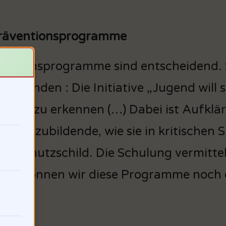
h Präventionsprogramme
entionsprogramme sind entscheidend. Si
nehmenden : Die Initiative „Jugend will 
zeitig zu erkennen (…) Dabei ist Aufklä
en Auszubildende, wie sie in kritischen 
ein Schutzschild. Die Schulung vermitte
: Wie können wir diese Programme noch e