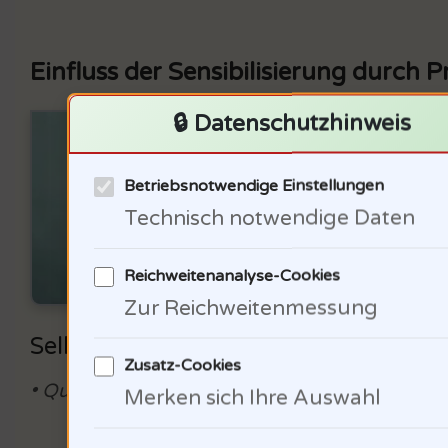
Einfluss der Sensibilisierung durc
🔒 Datenschutzhinweis
Präv
Teil
Betriebsnotwendige Einstellungen
früh
Technisch notwendige Daten
lern
Reichweitenanalyse-Cookies
wie 
Zur Reichweitenmessung
Selbstbewusstsein. Die Frage bleibt
Zusatz-Cookies
• Quelle: DGUV, Gewaltprävention in der, S. 2
Merken sich Ihre Auswahl