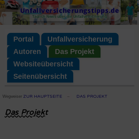
Skip
Unfallversicherungstipps.de
to
Täglich News über die Unfallversicherung
content
Portal
Unfallversicherung
Autoren
Das Projekt
Websiteübersicht
Seitenübersicht
ZUR HAUPTSEITE
DAS PROJEKT
Wegweiser
–
Das Projekt