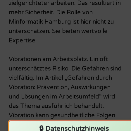
zielgerichteter arbeiten. Das resultiert in
mehr Sicherheit. Die Rolle von
Minformatik Hamburg ist hier nicht zu
unterschätzen. Sie bieten wertvolle
Expertise.
Vibrationen am Arbeitsplatz. Ein oft
unterschätztes Risiko. Die Gefahren sind
vielfältig. Im Artikel „Gefahren durch
Vibration: Prävention, Auswirkungen
und Lösungen im Arbeitsumfeld“ wird
das Thema ausführlich behandelt.
Vibration kann gesundheitliche Folgen
haben. Langzeitschäden sind möglich.
🔒 Datenschutzhinweis