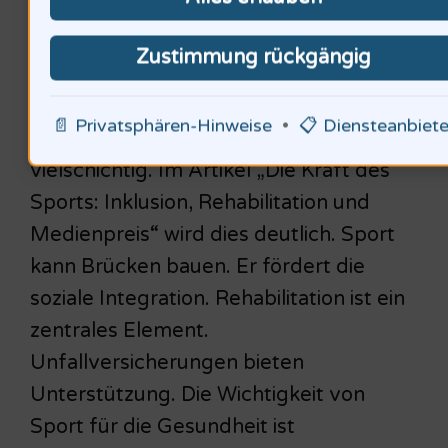
Prävention sind historische Denker und
moderne Experten gefragt. Sie können
Zustimmung rückgängig
Lösungen erarbeiten.
📄 Privatsphären-Hinweise
•
📋 Diensteanbiete
Sport und Inklusion. Das Thema ist
vielschichtig. Im Artikel „Die Kraft des
Sports: Inklusion, Rehabilitation und
Medienpreis“ wird dies deutlich. Sport
kann Brücken bauen. Er fördert die
soziale Integration. Rehabilitation ist ein
zentrales Element.
Unfallversicherungen bieten
Unterstützung. Die Wichtigkeit von
Sport für die Gesundheit ist