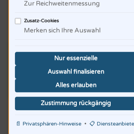
Zur Reichweitenmessung
Soziale Aspekte der
Zusatz-Cookies
Merken sich Ihre Auswahl
Arbeitssicherheit
Nur essenzielle
Auswahl finalisieren
Alles erlauben
Zustimmung rückgängig
Die soziale Dimension der
Arbeitssicherheit ist
📄 Privatsphären-Hinweise
•
📋 Diensteanbiete
entscheidend. 60% der Arbeiter