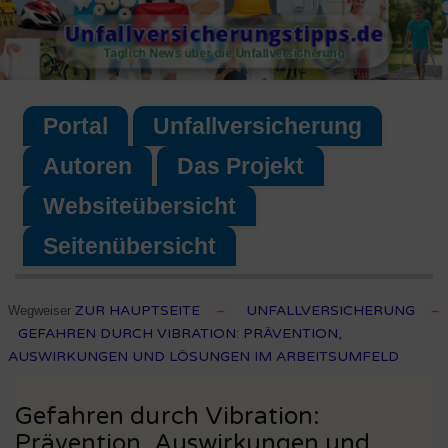
Skip
Unfallversicherungstipps.de
to
Täglich News über die Unfallversicherung
content
Portal
Unfallversicherung
Autoren
Das Projekt
Websiteübersicht
Seitenübersicht
ZUR HAUPTSEITE
UNFALLVERSICHERUNG
Wegweiser
–
–
GEFAHREN DURCH VIBRATION: PRÄVENTION,
AUSWIRKUNGEN UND LÖSUNGEN IM ARBEITSUMFELD
Gefahren durch Vibration:
Prävention, Auswirkungen und