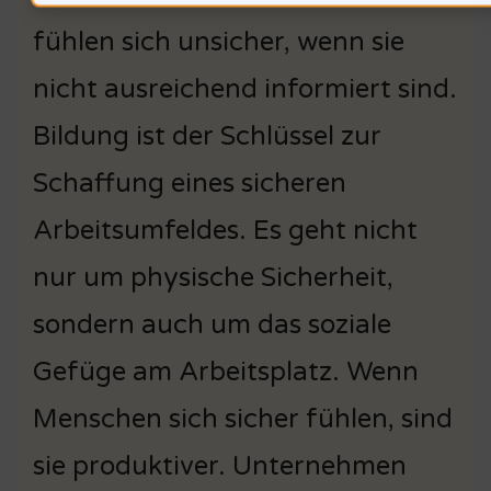
fühlen sich unsicher, wenn sie
nicht ausreichend informiert sind.
Bildung ist der Schlüssel zur
Schaffung eines sicheren
Arbeitsumfeldes. Es geht nicht
nur um physische Sicherheit,
sondern auch um das soziale
Gefüge am Arbeitsplatz. Wenn
Menschen sich sicher fühlen, sind
sie produktiver. Unternehmen