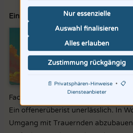
Nur essenzielle
Einfluss der Caring Community Köln
Auswahl finalisieren
Durc
Alles erlauben
erhi
Team
Zustimmung rückgängig
hilf
📄 Privatsphären-Hinweise
•
📋
Trau
Diensteanbieter
Fachleuten der Palliativ- und Trauer
Ein offenerüberist unerlässlich. In 
Umgang mit Trauernden abzubauen. 