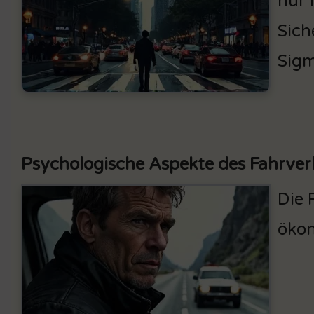
nur 
Sich
Sig
Psychologische Aspekte des Fahrver
Die 
öko