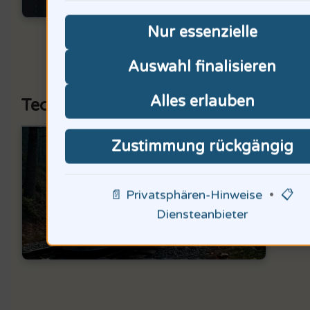
du d
Nur essenzielle
Auswahl finalisieren
Alles erlauben
Technologische Fortschritte im Verk
65% 
Zustimmung rückgängig
mein
📄 Privatsphären-Hinweise
•
📋
mehr
Diensteanbieter
Hast