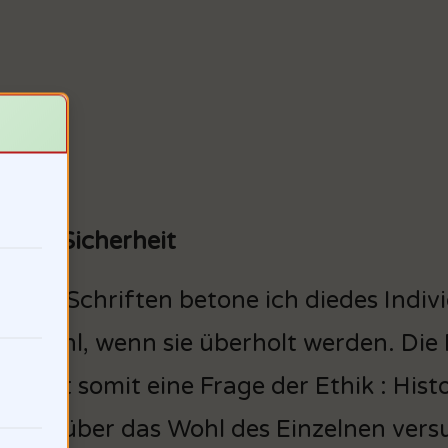
s von Sicherheit
einen Schriften betone ich diedes Ind
 unwohl, wenn sie überholt werden. Die 
ehr ist somit eine Frage der Ethik : Hi
tten über das Wohl des Einzelnen versus