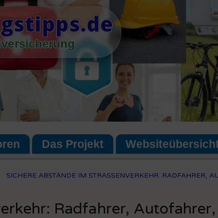
gstipps.de
lversicherung
oren
Das Projekt
Websiteübersich
SICHERE ABSTÄNDE IM STRASSENVERKEHR: RADFAHRER, AU
erkehr: Radfahrer, Autofahrer,