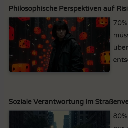
Philosophische Perspektiven auf Ris
70% 
müss
über
ents
Soziale Verantwortung im Straßenv
80% 