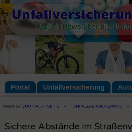
Skip
Unfallversicherun
to
content
Täglich News über die Unfal
Portal
Unfallversicherung
Aut
ZUR HAUPTSEITE
UNFALLVERSICHERUNG
Wegweiser
–
–
Sichere Abstände im Straßenv