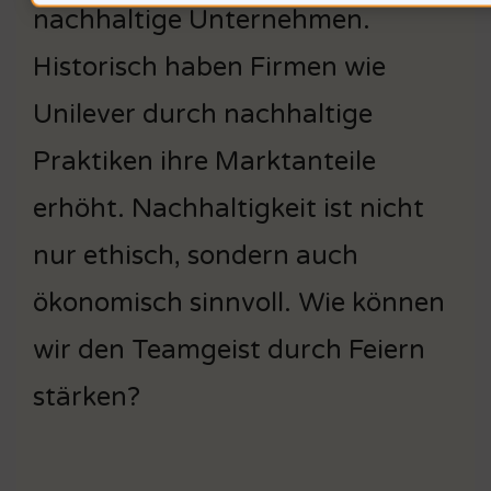
nachhaltige Unternehmen.
Historisch haben Firmen wie
Unilever durch nachhaltige
Praktiken ihre Marktanteile
erhöht. Nachhaltigkeit ist nicht
nur ethisch, sondern auch
ökonomisch sinnvoll. Wie können
wir den Teamgeist durch Feiern
stärken?