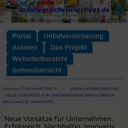
Skip
Unfallversicherungstipps.de
to
Täglich News über die Unfallversicherung
content
Portal
Unfallversicherung
Autoren
Das Projekt
Websiteübersicht
Seitenübersicht
ZUR HAUPTSEITE
UNFALLVERSICHERUNG
Wegweiser
–
–
NEUE VORSÄTZE FÜR UNTERNEHMEN: ERFOLGREICH,
NACHHALTIG, INNOVATIV
Neue Vorsätze für Unternehmen:
Erfolgreich, Nachhaltig, Innovativ