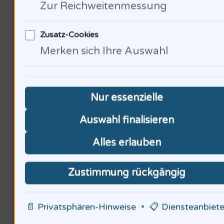
Zur Reichweitenmessung
Zusatz-Cookies
Nachhaltigkeit als
Merken sich Ihre Auswahl
Unternehmensziel
Nur essenzielle
Auswahl finalisieren
Alles erlauben
Zustimmung rückgängig
CO2-Reduktion ist essenziell. 80%
📄 Privatsphären-Hinweise
•
📋 Diensteanbiete
der Verbraucher bevorzugen