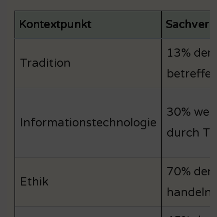
Kontextpunkt
Sachverh
13% der 
Tradition
betreffen
30% weni
Informationstechnologie
durch Te
70% der 
Ethik
handeln 