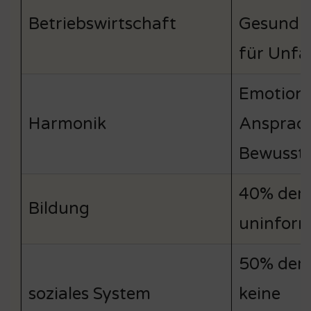
Betriebswirtschaft
Gesundh
für Unfa
Emotiona
Harmonik
Ansprach
Bewussts
40% der 
Bildung
uninform
50% der 
soziales System
keine