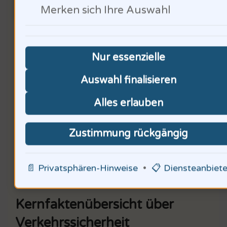
Merken sich Ihre Auswahl
Du fragst, wie Musiker zur
Aufklärung beitragen können.
Nur essenzielle
Musik hat die Kraft, Emotionen
Auswahl finalisieren
zu wecken und Bewusstsein zu
Alles erlauben
schaffen. Wir sollten unsere
Zustimmung rückgängig
Stimmen nutzen, um für
Sicherheit zu plädieren.
📄 Privatsphären-Hinweise
•
📋 Diensteanbiete
Kernfaktenübersicht über
Verkehrssicherheit