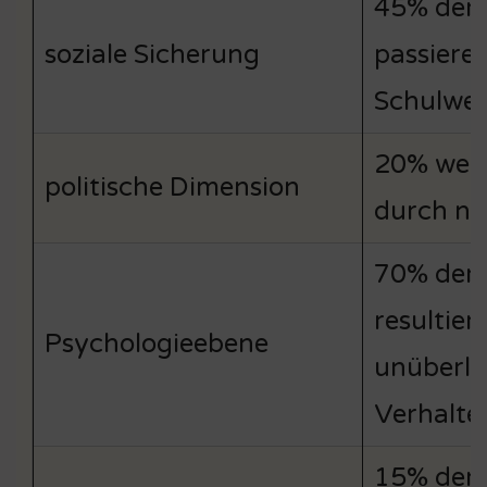
45% der 
soziale Sicherung
passiere
Schulwe
20% weni
politische Dimension
durch ne
70% der 
resultier
Psychologieebene
unüberl
Verhalte
15% der