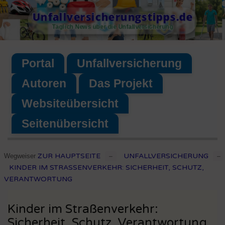
Skip
Unfallversicherungstipps.de
to
Täglich News über die Unfallversicherung
content
Portal
Unfallversicherung
Autoren
Das Projekt
Websiteübersicht
Seitenübersicht
ZUR HAUPTSEITE
UNFALLVERSICHERUNG
Wegweiser
–
–
KINDER IM STRASSENVERKEHR: SICHERHEIT, SCHUTZ, V
ERANTWORTUNG
Kinder im Straßenverkehr:
Sicherheit, Schutz, Verantwortung