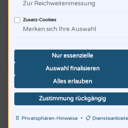
Zur Reichweitenmessung
Arbeitssicherheit
Zusatz-Cookies
Merken sich Ihre Auswahl
Nur essenzielle
Auswahl finalisieren
70% der Mitarbeiter hatten
Alles erlauben
Augenreizungen. Das wirkt sich
Zustimmung rückgängig
negativ auf die Produktivität aus
: Ein sicherer Arbeitsplatz ist
📄 Privatsphären-Hinweise
•
📋 Diensteanbiete