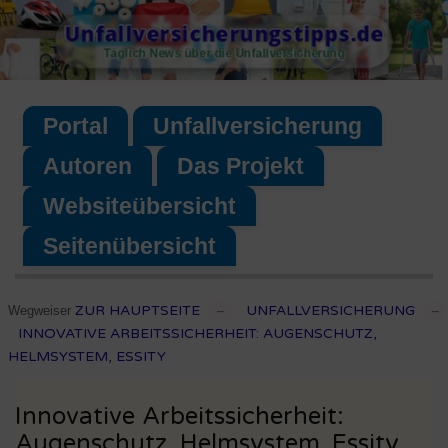
Skip
Unfallversicherungstipps.de
to
Täglich News über die Unfallversicherung
content
Portal
Unfallversicherung
Autoren
Das Projekt
Websiteübersicht
Seitenübersicht
ZUR HAUPTSEITE
UNFALLVERSICHERUNG
Wegweiser
–
–
INNOVATIVE ARBEITSSICHERHEIT: AUGENSCHUTZ,
HELMSYSTEM, ESSITY
Innovative Arbeitssicherheit:
Augenschutz, Helmsystem, Essity