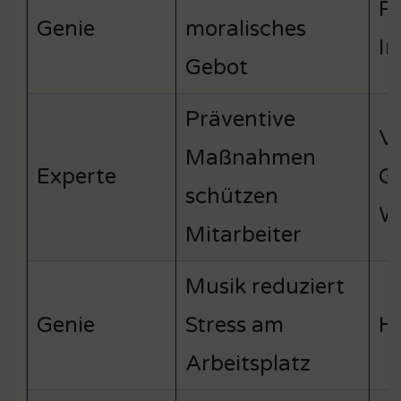
R
Genie
moralisches
I
Gebot
Präventive
Ve
Maßnahmen
Experte
G
schützen
W
Mitarbeiter
Musik reduziert
Genie
Stress am
Hö
Arbeitsplatz