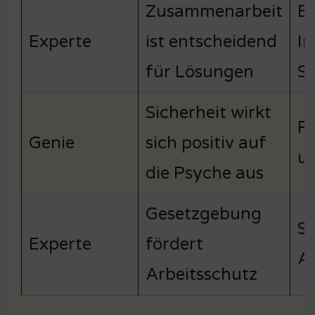
Zusammenarbeit
Er
Experte
ist entscheidend
I
für Lösungen
S
Sicherheit wirkt
Re
Genie
sich positiv auf
u
die Psyche aus
Gesetzgebung
Sc
Experte
fördert
A
Arbeitsschutz