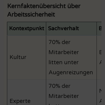
Kernfaktenübersicht über
Arbeitssicherheit
Kontextpunkt
Sachverhalt
Be
70% der
Mitarbeiter
Er
Kultur
litten unter
Ar
Augenreizungen
70% der
N
Mitarbeiter
Experte
A