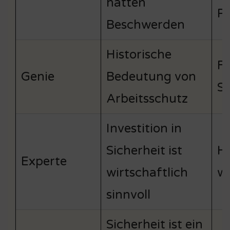
hatten
Pr
Beschwerden
Historische
Fo
Genie
Bedeutung von
Si
Arbeitsschutz
Investition in
Sicherheit ist
Hö
Experte
wirtschaftlich
we
sinnvoll
Sicherheit ist ein