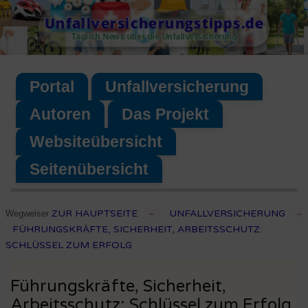
Skip
Unfallversicherungstipps.de
to
Täglich News über die Unfallversicherung
content
Portal
Unfallversicherung
Autoren
Das Projekt
Websiteübersicht
Seitenübersicht
ZUR HAUPTSEITE
UNFALLVERSICHERUNG
Wegweiser
–
–
FÜHRUNGSKRÄFTE, SICHERHEIT, ARBEITSSCHUTZ:
SCHLÜSSEL ZUM ERFOLG
Führungskräfte, Sicherheit,
Arbeitsschutz: Schlüssel zum Erfolg