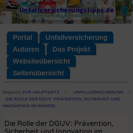
Skip
Unfallversicherungstipps.de
to
Täglich News über die Unfallversicherung
content
Portal
Unfallversicherung
Autoren
Das Projekt
Websiteübersicht
Seitenübersicht
ZUR HAUPTSEITE
UNFALLVERSICHERUNG
Wegweiser
–
–
DIE ROLLE DER DGUV: PRÄVENTION, SICHERHEIT UND
INNOVATION IM WANDEL
Die Rolle der DGUV: Prävention,
Sicherheit und Innovation im