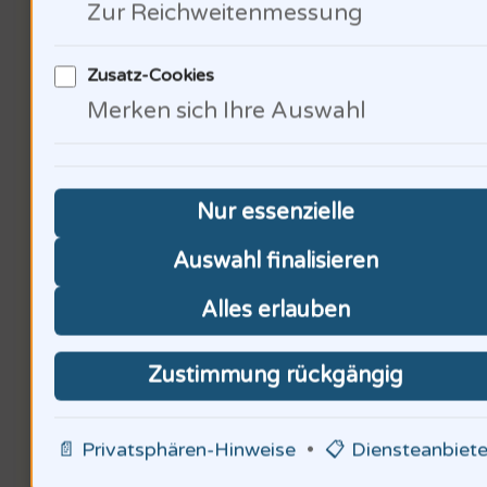
Soziale Gerechtigkeit im
Zur Reichweitenmessung
Arbeitsschutz ist entscheidend –
Zusatz-Cookies
60% der Arbeitnehmer in
Merken sich Ihre Auswahl
prekären
Beschäftigungsverhältnissen
Nur essenzielle
haben keinen Zugang zu
Auswahl finalisieren
Sicherheitsprogrammen. Die
Alles erlauben
DGUV muss diesen Missstand
Zustimmung rückgängig
beseitigen […] In meinen
Forschungen habe ich
📄 Privatsphären-Hinweise
•
📋 Diensteanbiete
festgestellt, dass Bildung der