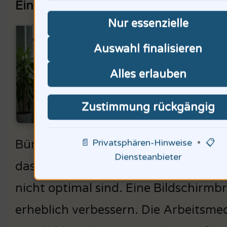
Einblicke in die Arbeitsmedizin und
Nur essenzielle
Über
Auswahl finalisieren
spez
Alles erlauben
unte
helf
Zustimmung rückgängig
Sehb
📄 Privatsphären-Hinweise
•
📋
Büro führen wir regelmäßig Augenun
Diensteanbieter
dass viele Beschäftigte an Erschöpfun
nicht optimal sind. Eine Bildschirmbr
erheblich verbessern. Die Arbeitsmed