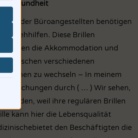
 Sehgesundheit
 60% der Büroangestellten benötigen
ielle Sehhilfen. Diese Brillen
rstützen die Akkommodation und
en, zwischen verschiedenen
ereichen zu wechseln – In meinem
tersuchungen durch ( … ) Wir sehen,
g leiden, weil ihre regulären Brillen
ille kann hier die Lebensqualität
izinischebietet den Beschäftigten die