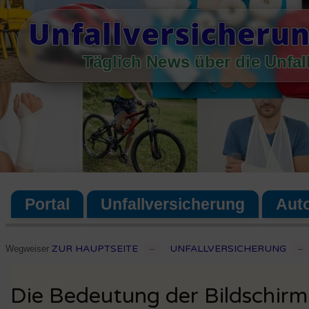
Skip
Unfallversicherun
to
content
Täglich News über die Unfal
Portal
Unfallversicherung
Aut
ZUR HAUPTSEITE
UNFALLVERSICHERUNG
Wegweiser
–
–
Die Bedeutung der Bildschirm