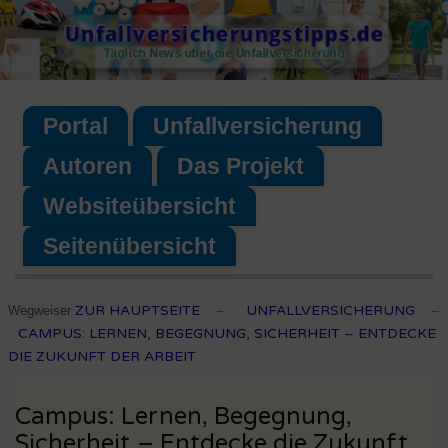
Skip
Unfallversicherungstipps.de
to
Täglich News über die Unfallversicherung
content
Portal
Unfallversicherung
Autoren
Das Projekt
Websiteübersicht
Seitenübersicht
ZUR HAUPTSEITE
UNFALLVERSICHERUNG
Wegweiser
–
–
CAMPUS: LERNEN, BEGEGNUNG, SICHERHEIT – ENTDECKE
DIE ZUKUNFT DER ARBEIT
Campus: Lernen, Begegnung,
Sicherheit – Entdecke die Zukunft