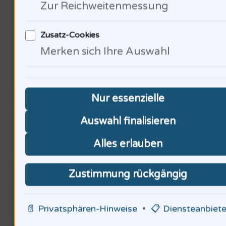
Zur Reichweitenmessung
Jahrhundert. Wie beeinflussen
politische Entscheidungen die
Zusatz-Cookies
Zukunft der Arbeit?
Merken sich Ihre Auswahl
Nur essenzielle
Die Rolle der Musik im
Auswahl finalisieren
Arbeitsumfeld
Alles erlauben
Zustimmung rückgängig
📄 Privatsphären-Hinweise
•
📋 Diensteanbiete